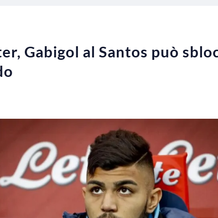
er, Gabigol al Santos può sblo
do