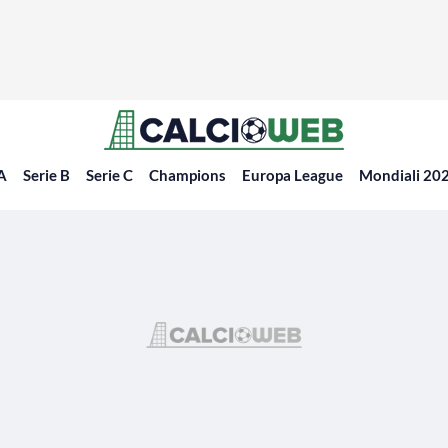
 A
Serie B
Serie C
Champions
Europa League
Mondiali 20