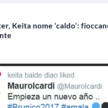
r, Keita nome ‘caldo’: fioccano
ante