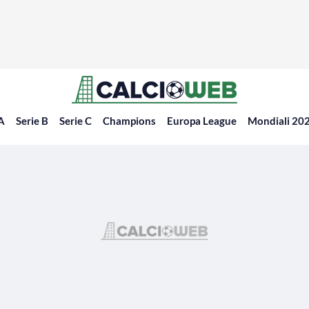
 A
Serie B
Serie C
Champions
Europa League
Mondiali 20