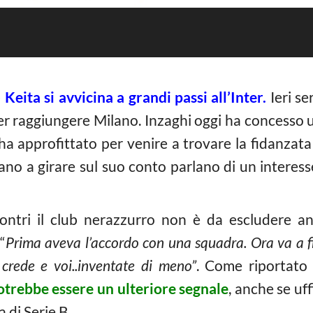
–
Keita si avvicina a grandi passi all’Inter.
Ieri se
o per raggiungere Milano. Inzaghi oggi ha concesso 
 ha approfittato per venire a trovare la fidanza
ano a girare sul suo conto parlano di un interess
ncontri il club nerazzurro non è da escludere a
“
Prima aveva l’accordo con una squadra. Ora va a f
 crede e voi..inventate di meno”
. Come riportato 
potrebbe essere un ulteriore segnale
, anche se uf
 di Serie B.