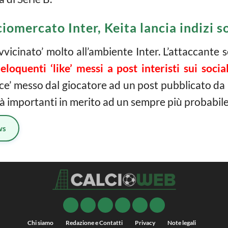
iomercato Inter, Keita lancia indizi s
avvicinato’ molto all’ambiente Inter. L’attaccant
i
eloquenti ‘like’ messi a post interisti sui social
ace’ messo dal giocatore ad un post pubblicato da
 importanti in merito ad un sempre più probabile p
ws
Chi siamo
Redazione e Contatti
Privacy
Note legali