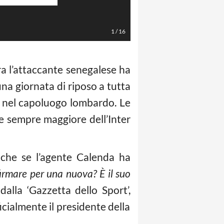
LaPresse/Alfredo Falcone
1
/
16
ra l’attaccante senegalese ha
una giornata di riposo a tutta
ta nel capoluogo lombardo. Le
e sempre maggiore dell’Inter
nche se l’agente Calenda ha
irmare per una nuova? È il suo
dalla ‘Gazzetta dello Sport’,
ficialmente il presidente della