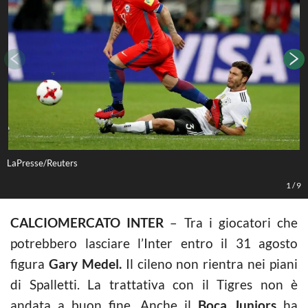
LaPresse/Reuters
L
1
/
9
CALCIOMERCATO INTER
– Tra i giocatori che
potrebbero lasciare l’Inter entro il 31 agosto
figura
Gary Medel.
Il cileno non rientra nei piani
di Spalletti. La trattativa con il Tigres non è
andata a buon fine. Anche il
Boca Juniors
ha