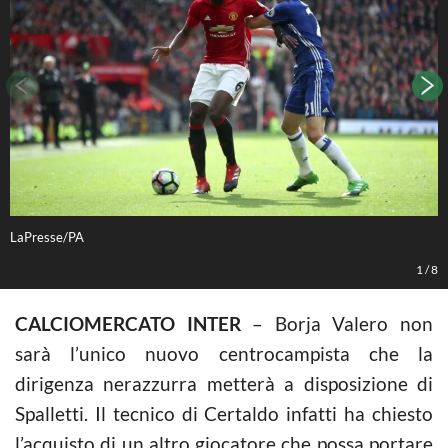
LaPresse/PA
L
1
/
8
CALCIOMERCATO INTER
– Borja Valero non
sarà l’unico nuovo centrocampista che la
dirigenza nerazzurra metterà a disposizione di
Spalletti. Il tecnico di Certaldo infatti ha chiesto
l’acquisto di un altro giocatore che possa portare