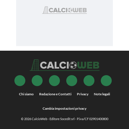
Chi siamo
Redazione e Contatti
Privacy
Note legali
Cambia impostazioni privacy
© 2026
CalcioWeb
- Editore Socedit srl - P.iva/CF 02901400800