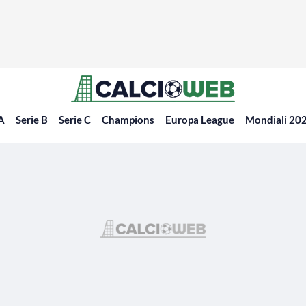
 A
Serie B
Serie C
Champions
Europa League
Mondiali 20