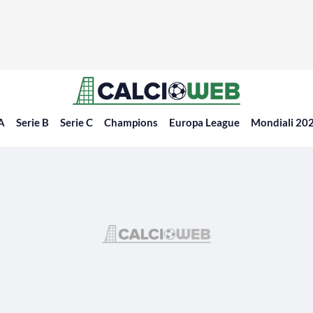
 A
Serie B
Serie C
Champions
Europa League
Mondiali 20