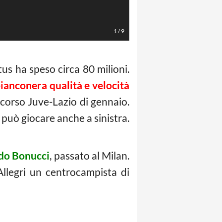
8) Hummels (LaPresse/Reuters)
1
/
9
tus ha speso circa 80 milioni.
ianconera qualità e velocità
scorso Juve-Lazio di gennaio.
 può giocare anche a sinistra.
rdo Bonucci
, passato al Milan.
Allegri un centrocampista di