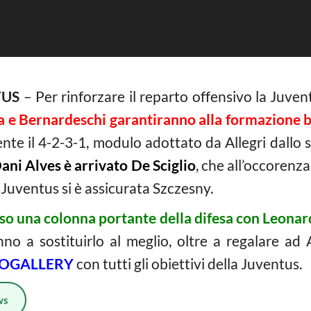
TUS
– Per rinforzare il reparto offensivo la Juven
ta e Bernardeschi garantiranno alla formazione b
nte il 4-2-3-1, modulo adottato da Allegri dallo 
Dani Alves è arrivato De Sciglio
, che all’occorenza
 Juventus si è assicurata Szczesny.
so una colonna portante della difesa con Leona
no a sostituirlo al meglio, oltre a regalare ad 
OGALLERY
con tutti gli obiettivi della Juventus.
ws