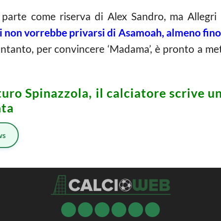
 parte come riserva di Alex Sandro, ma Allegri 
i non vorrebbe privarsi di Asamoah, almeno fin
intanto, per convincere ‘Madama’, è pronto a mett
uro Spinazzola, il calciatore scrive u
nta
ws