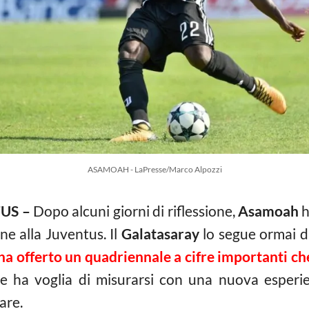
ASAMOAH - LaPresse/Marco Alpozzi
US –
Dopo alcuni giorni di riflessione,
Asamoah
h
ne alla Juventus. Il
Galatasaray
lo segue ormai d
 ha offerto un quadriennale a cifre importanti che
se ha voglia di misurarsi con una nuova esperi
are.