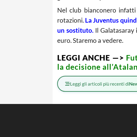
Nel club bianconero infatti
rotazioni.
La Juventus quind
un sostituto.
Il Galatasaray 
euro. Staremo a vedere.
LEGGI ANCHE —>
Fut
la decisione all’Atala
Leggi gli articoli più recenti di
Ne