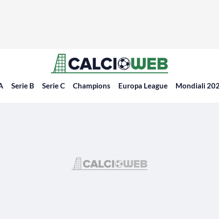
 A
Serie B
Serie C
Champions
Europa League
Mondiali 20