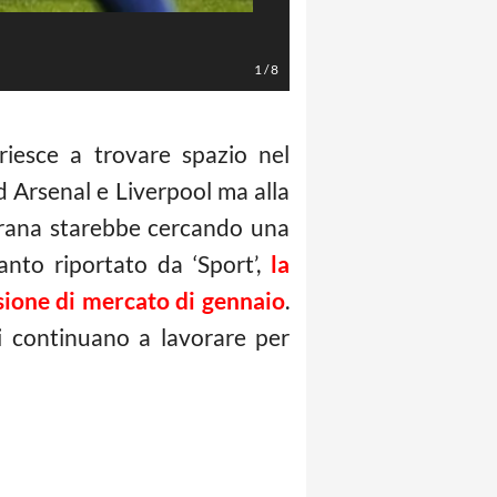
LaPresse/EFE
1
/
8
iesce a trovare spazio nel
ad Arsenal e Liverpool ma alla
ugrana starebbe cercando una
nto riportato da ‘Sport’,
la
ssione di mercato di gennaio
.
i continuano a lavorare per