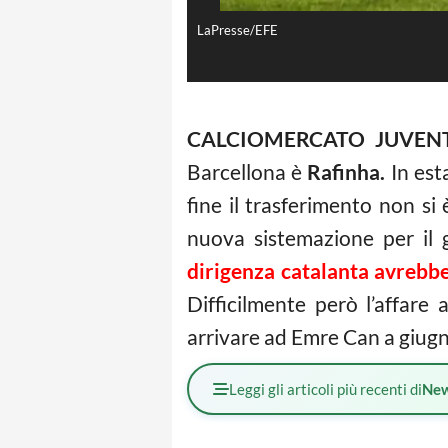
LaPresse/EFE
CALCIOMERCATO JUVEN
Barcellona è
Rafinha.
In esta
fine il trasferimento non s
nuova sistemazione per il 
dirigenza catalanta avrebbe
Difficilmente però l’affar
arrivare ad Emre Can a giug
Leggi gli articoli più recenti di
Ne