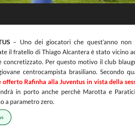
TUS
– Uno dei giocatori che quest’anno non r
te il fratello di Thiago Alcantera è stato vicino 
i è concretizzato. Per questo motivo il club bla
giovane centrocampista brasiliano. Secondo qua
 offerto Rafinha alla Juventus in vista della se
e andrà in porto anche perchè Marotta e Paratic
no a parametro zero.
ws