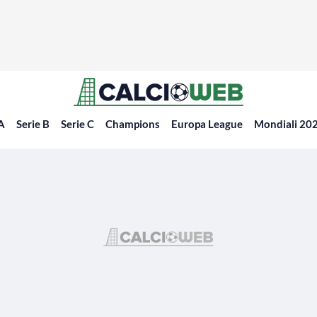
 A
Serie B
Serie C
Champions
Europa League
Mondiali 20