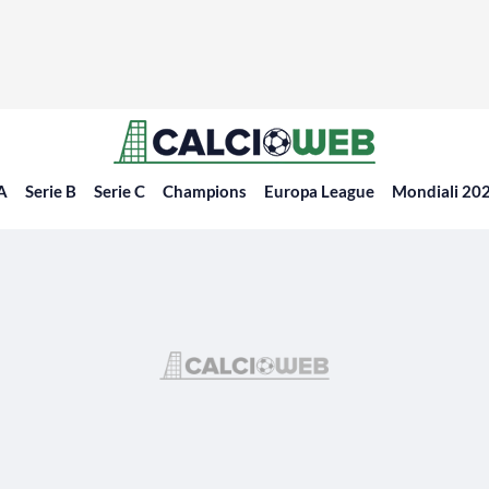
 A
Serie B
Serie C
Champions
Europa League
Mondiali 20