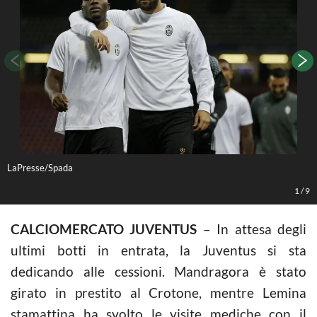
LaPresse/Spada
L
1
/
9
CALCIOMERCATO JUVENTUS
– In attesa degli
ultimi botti in entrata, la Juventus si sta
dedicando alle cessioni. Mandragora è stato
girato in prestito al Crotone, mentre Lemina
stamattina ha svolto le visite mediche con il