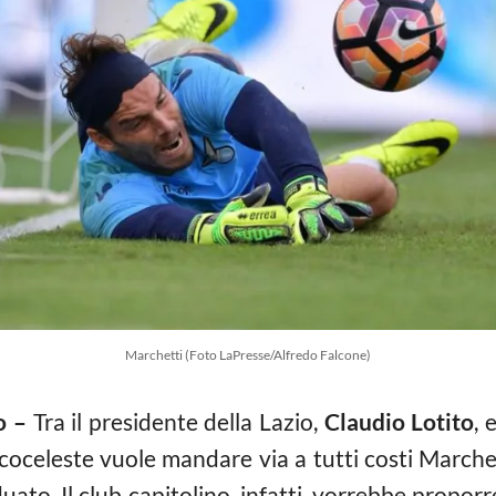
Marchetti (Foto LaPresse/Alfredo Falcone)
o –
Tra il presidente della Lazio,
Claudio Lotito
, 
coceleste vuole mandare via a tutti costi Marchet
uato. Il club capitolino, infatti, vorrebbe proporre