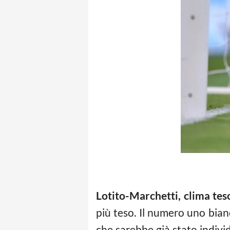
Lotito-Marchetti, clima tes
più teso. Il numero uno bian
che sarebbe già stato individ