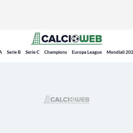
 A
Serie B
Serie C
Champions
Europa League
Mondiali 20