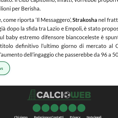
ilioni per Berisha.
, come riporta ‘Il Messaggero’,
Strakosha
nel frat
già dopo la sfida tra Lazio e Empoli, è stato propos
 sul baby estremo difensore biancoceleste è spu
itolo definitivo l’ultimo giorno di mercato al 
l’aumento dell’ingaggio che passerebbe da 96 a 50
ws
Chi siamo
Redazione e Contatti
Privacy
Note legali