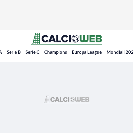
 A
Serie B
Serie C
Champions
Europa League
Mondiali 20