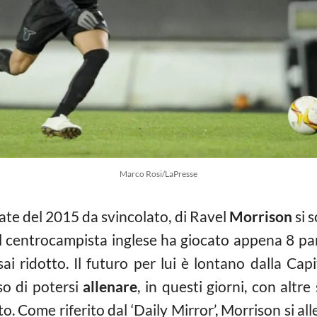
Marco Rosi/LaPresse
tate del 2015 da svincolato, di Ravel
Morrison
si 
 il centrocampista inglese ha giocato appena 8 pa
i ridotto. Il futuro per lui è lontano dalla Capi
sso di potersi
allenare
, in questi giorni, con altr
 Come riferito dal ‘Daily Mirror’, Morrison si al