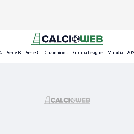
 A
Serie B
Serie C
Champions
Europa League
Mondiali 20