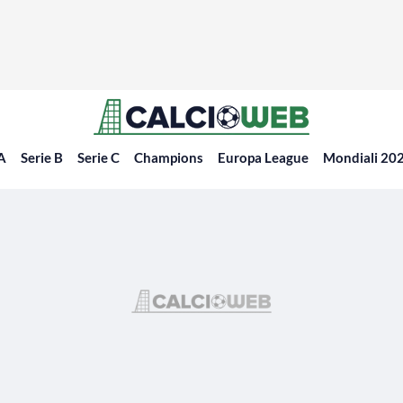
 A
Serie B
Serie C
Champions
Europa League
Mondiali 20