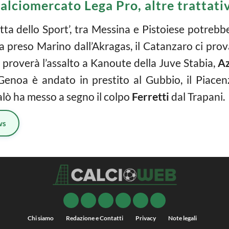
alciomercato Lega Pro, altre trattati
tta dello Sport’, tra Messina e Pistoiese potrebb
 ha preso Marino dall’Akragas, il Catanzaro ci pro
proverà l’assalto a Kanoute della Juve Stabia,
Az
Genoa è andato in prestito al Gubbio, il Piace
alò ha messo a segno il colpo
Ferretti
dal Trapani.
ws
Chi siamo
Redazione e Contatti
Privacy
Note legali