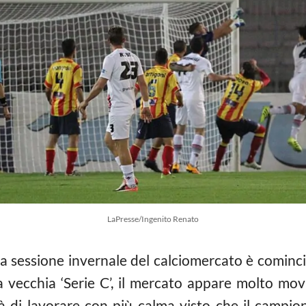
LaPresse/Ingenito Renato
a sessione invernale del calciomercato è cominci
a vecchia ‘Serie C’, il mercato appare molto mov
ità di lavorare con più calma visto che il campio