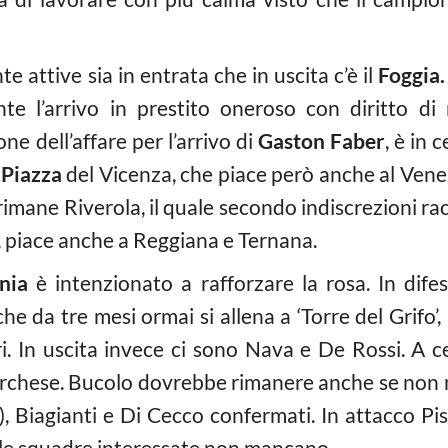
e attive sia in entrata che in uscita c’è il
Foggia.
te l’arrivo in prestito oneroso con diritto di
ne dell’affare per l’arrivo di
Gaston Faber
, è in 
 Piazza
del Vicenza, che piace però anche al Vene
rimane Riverola, il quale secondo indiscrezioni ra
a, piace anche a Reggiana e Ternana.
nia
è intenzionato a rafforzare la rosa. In difes
he da tre mesi ormai si allena a ‘Torre del Grifo’
ri. In uscita invece ci sono Nava e De Rossi. A
archese. Bucolo dovrebbe rimanere anche se non m
, Biagianti e Di Cecco confermati. In attacco Pis
i le squadre interessate non mancano.