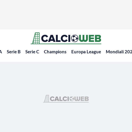
 A
Serie B
Serie C
Champions
Europa League
Mondiali 20