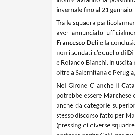
invernale fino al 21 gennaio.
Tra le squadra particolarment
aver annunciato ufficialmen
Francesco Deli
e la conclusio
nomi sondati c’è quello di
Di
e Rolando Bianchi. In uscita 
oltre a Salernitana e Perugi
Nel Girone C anche il
Cata
potrebbe essere
Marchese
c
anche da categorie superio
stesso discorso fatto per M
(pressing di diverse squadre)
partente anche Calil, per cu