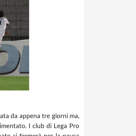
ata da appena tre giorni ma,
imentato. I club di Lega Pro
nato si fermerà per la pausa