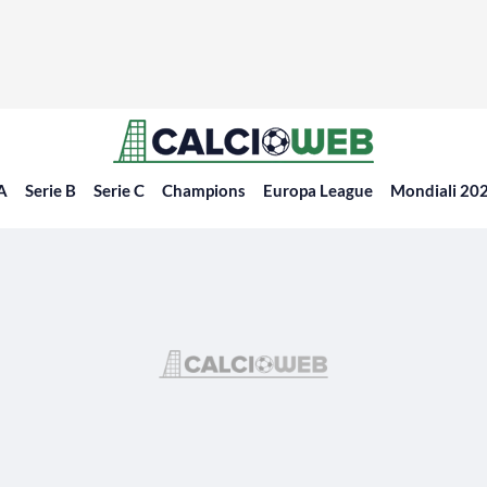
 A
Serie B
Serie C
Champions
Europa League
Mondiali 20