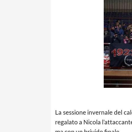
La sessione invernale del ca
regalato a Nicola l’attaccante
ma con un brivido finale.