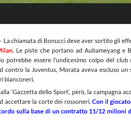
 La chiamata di Bonucci deve aver sortito gli effe
Milan.
Le piste che portano ad Aubameyang e B
lo potrebbe essere l’undicesimo colpo del club 
id contro la Juventus, Morata aveva escluso un s
i bianconeri.
lla ‘Gazzetta dello Sport’, però, la campagna ac
 accettare la corte dei rossoneri.
Con il giocato
cordo sulla base di un contratto 11/12 milioni 