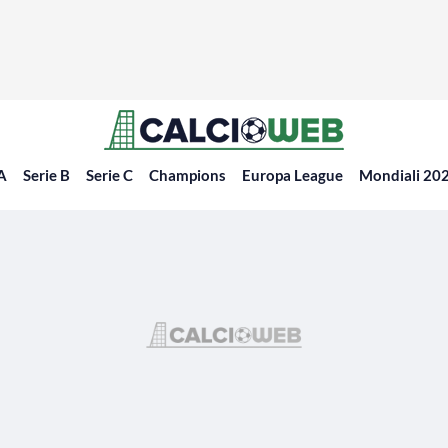
 A
Serie B
Serie C
Champions
Europa League
Mondiali 20