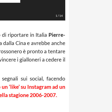
LaPresse/Spada
1
/
14
di riportare in Italia
Pierre-
ca dalla Cina e avrebbe anche
 rossonero è pronto a tentare
ncere i gialloneri a cedere il
egnali sui social, facendo
 un ‘like’ su Instagram ad un
della stagione 2006-2007.