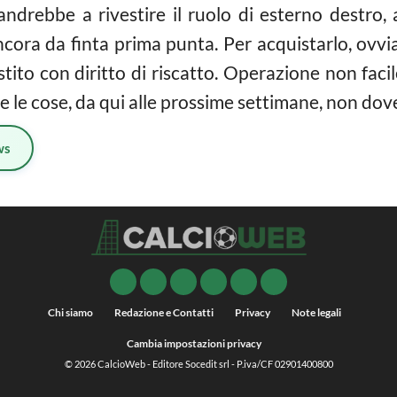
ndrebbe a rivestire il ruolo di esterno destro
ancora da finta prima punta. Per acquistarlo, ovv
tito con diritto di riscatto. Operazione non faci
e le cose, da qui alle prossime settimane, non do
ws
Chi siamo
Redazione e Contatti
Privacy
Note legali
Cambia impostazioni privacy
© 2026
CalcioWeb
- Editore Socedit srl - P.iva/CF 02901400800