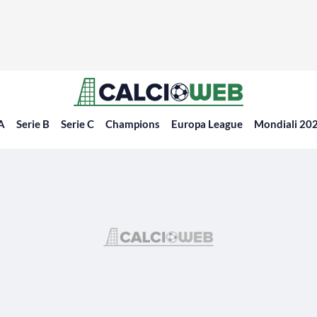
 A
Serie B
Serie C
Champions
Europa League
Mondiali 20