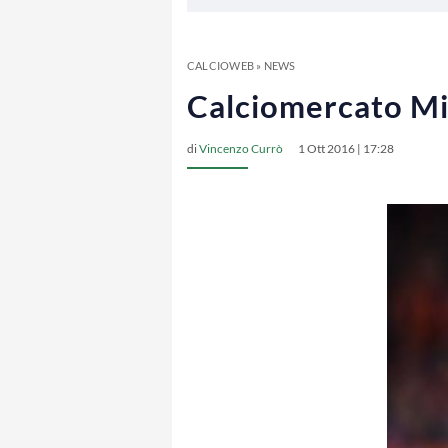
CALCIOWEB
»
NEWS
Calciomercato Mil
di
Vincenzo Currò
1 Ott 2016 | 17:28