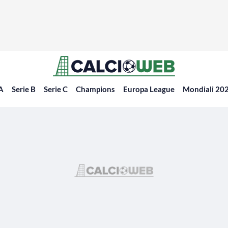
 A
Serie B
Serie C
Champions
Europa League
Mondiali 20