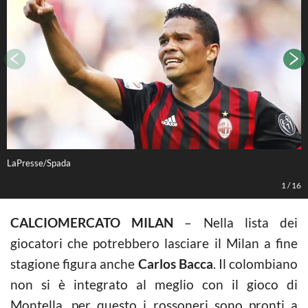
LaPresse/Spada
L
1
/
16
CALCIOMERCATO MILAN
– Nella lista dei
giocatori che potrebbero lasciare il Milan a fine
stagione figura anche
Carlos Bacca
. Il colombiano
non si è integrato al meglio con il gioco di
Montella, per questo i rossoneri sono pronti a