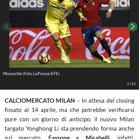
Musacchio (Foto LaPresse/EFE)
L
1
/
21
CALCIOMERCATO MILAN
– In attesa del closing
fissato al 14 aprile, ma che potrebbe verificarsi
pure con un giorno di anticipo, il nuovo Milan
targato Yonghong Li sta prendendo forma anche
sul mercato.
Fassone
e
Mirabelli
, infatti,