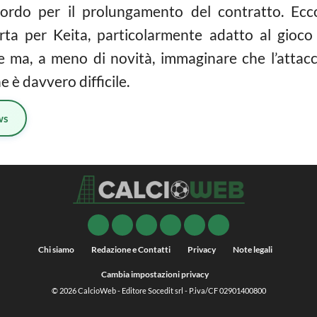
ccordo per il prolungamento del contratto. Ec
ta per Keita, particolarmente adatto al gioco
le ma, a meno di novità, immaginare che l’attac
 è davvero difficile.
ws
Chi siamo
Redazione e Contatti
Privacy
Note legali
Cambia impostazioni privacy
© 2026
CalcioWeb
- Editore Socedit srl - P.iva/CF 02901400800