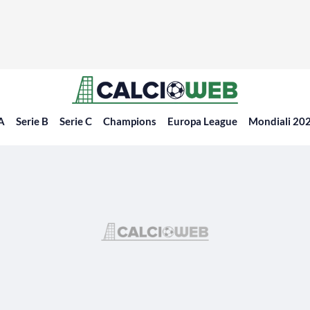
 A
Serie B
Serie C
Champions
Europa League
Mondiali 20