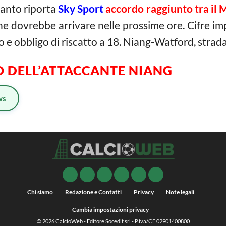
anto riporta
Sky Sport
accordo raggiunto tra il M
he dovrebbe arrivare nelle prossime ore. Cifre imp
 e obbligo di riscatto a 18. Niang-Watford, strada
O DELL’ATTACCANTE NIANG
ws
Chi siamo
Redazione e Contatti
Privacy
Note legali
Cambia impostazioni privacy
© 2026
CalcioWeb
- Editore Socedit srl - P.iva/CF 02901400800