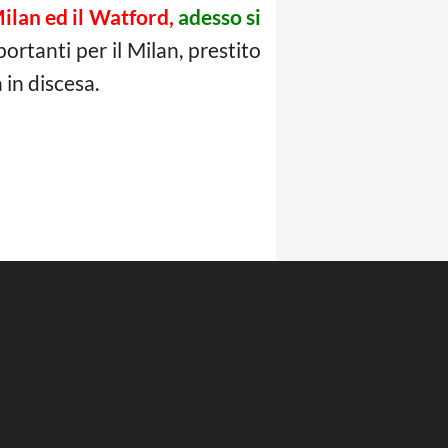
ilan ed il Watford,
adesso si
ortanti per il Milan, prestito
 in discesa.