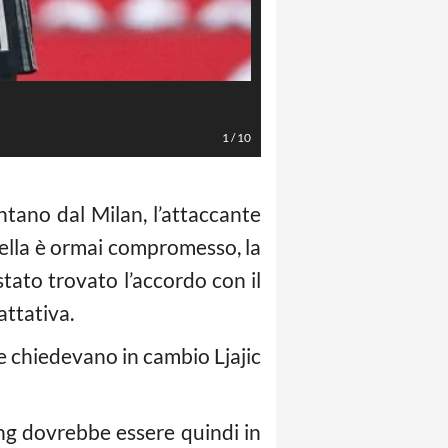
LaPresse/Spada
1
/
10
ntano dal Milan, l’attaccante
ntella è ormai compromesso, la
stato trovato l’accordo con il
rattativa.
he chiedevano in cambio Ljajic
ang dovrebbe essere quindi in