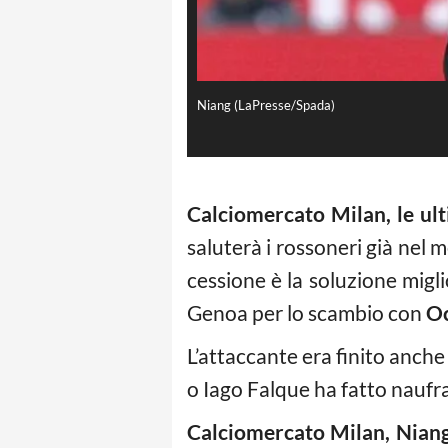
Niang (LaPresse/Spada)
Calciomercato Milan, le ult
saluterà i rossoneri già nel 
cessione è la soluzione migli
Genoa per lo scambio con
O
L’attaccante era finito anche
o Iago Falque ha fatto naufra
Calciomercato Milan, Niang