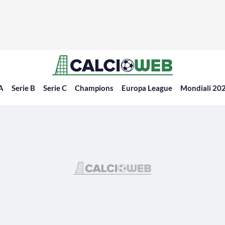
 A
Serie B
Serie C
Champions
Europa League
Mondiali 20