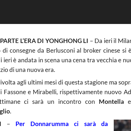
PARTE L’ERA DI YONGHONG LI
– Da ieri il Mil
 di consegne da Berlusconi al broker cinese si 
i ieri è andata in scena una cena tra vecchia e nu
izio di una nuova era.
ivolta agli ultimi mesi di questa stagione ma sop
di Fassone e Mirabelli, rispettivamente nuovo Ad 
settimane ci sarà un incontro con
Montella
e 
glio
.
N
–
Per Donnarumma ci sarà da