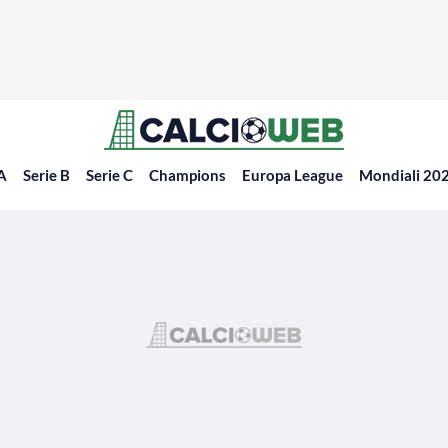
 A
Serie B
Serie C
Champions
Europa League
Mondiali 20