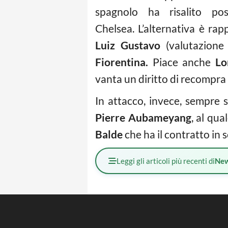
spagnolo ha risalito pos
Chelsea. L’alternativa è rap
Luiz Gustavo
(valutazione
Fiorentina.
Piace anche
Lo
vanta un diritto di recompra d
In attacco, invece, sempre se
Pierre Aubameyang
, al qua
Balde
che ha il contratto in 
Leggi gli articoli più recenti di
Ne