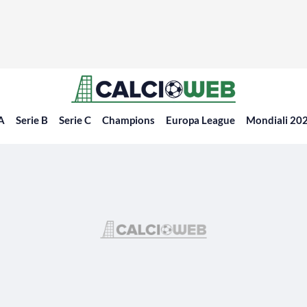
 A
Serie B
Serie C
Champions
Europa League
Mondiali 20