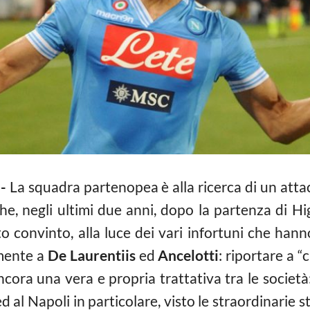
-
La squadra partenopea è alla ricerca di un attac
he, negli ultimi due anni, dopo la partenza di Hi
tto convinto, alla luce dei vari infortuni che han
 mente a
De Laurentiis
ed
Ancelotti
: riportare a “
ncora una vera e propria trattativa tra le società: 
ed al Napoli in particolare, visto le straordinarie 