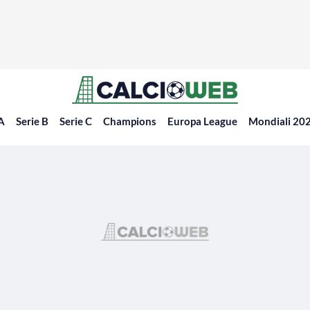
 A
Serie B
Serie C
Champions
Europa League
Mondiali 20