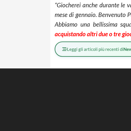
“Giocherei anche durante le v
mese di gennaio. Benvenuto Pav
Abbiamo una bellissima squa
acquistando altri due o tre gi
Leggi gli articoli più recenti di
Ne