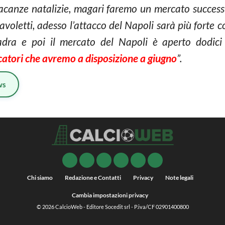
acanze natalizie, magari faremo un mercato success
oletti, adesso l’attacco del Napoli sarà più forte c
dra e poi il mercato del Napoli è aperto dodici 
ocatori che avremo a disposizione a giugno
”.
ws
Chi siamo
Redazione e Contatti
Privacy
Note legali
Cambia impostazioni privacy
© 2026
CalcioWeb
- Editore Socedit srl - P.iva/CF 02901400800