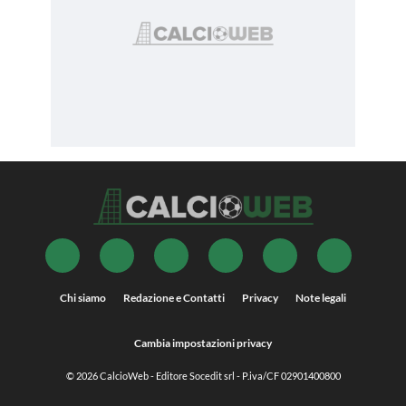
Chi siamo
Redazione e Contatti
Privacy
Note legali
Cambia impostazioni privacy
© 2026
CalcioWeb
- Editore Socedit srl - P.iva/CF 02901400800