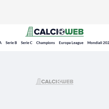
 A
Serie B
Serie C
Champions
Europa League
Mondiali 20