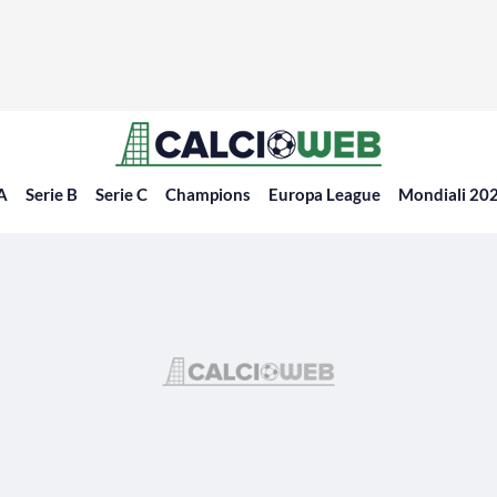
 A
Serie B
Serie C
Champions
Europa League
Mondiali 20