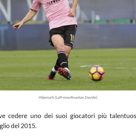
Hiljemark (LaPresse/Anastasi.Davide)
e cedere uno dei suoi giocatori più talentuo
uglio del 2015.