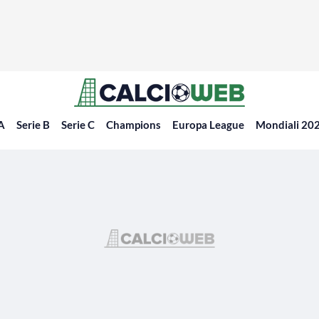
 A
Serie B
Serie C
Champions
Europa League
Mondiali 20