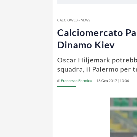
CALCIOWEB
»
NEWS
Calciomercato Pal
Dinamo Kiev
Oscar Hiljemark potrebbe 
squadra, il Palermo per t
di
Francesco Formica
18 Gen 2017 | 13:06