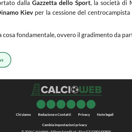
ortato dalla
Gazzetta dello Sport
, la società di
inamo Kiev
per la cessione del centrocampista
 cosa fondamentale, ovvero il gradimento da part
ws
Chi siamo
Redazione e Contatti
Privacy
Note legali
Cambia impostazioni privacy
© 2026
CalcioWeb
- Editore Socedit srl - P.iva/CF 02901400800