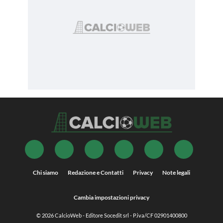
Chi siamo
Redazione e Contatti
Privacy
Note legali
Cambia impostazioni privacy
© 2026
CalcioWeb
- Editore Socedit srl - P.iva/CF 02901400800