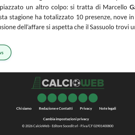
a piazzato un altro colpo: si tratta di Marcello
G
esta stagione ha totalizzato 10 presenze, nove 
lusione dell’affare si aspetta che il Sassuolo trovi u
ws
Chi siamo
Redazione e Contatti
Privacy
Note legali
Cambia impostazioni privacy
© 2026
CalcioWeb
- Editore Socedit srl - P.iva/CF 02901400800