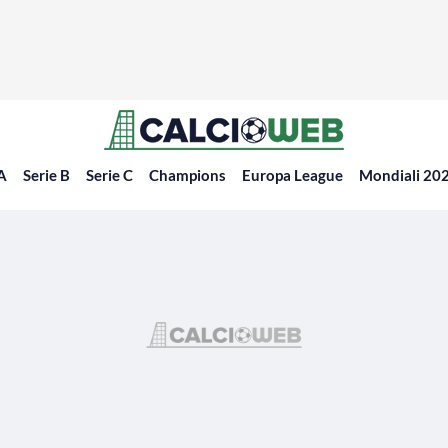
 A
Serie B
Serie C
Champions
Europa League
Mondiali 20