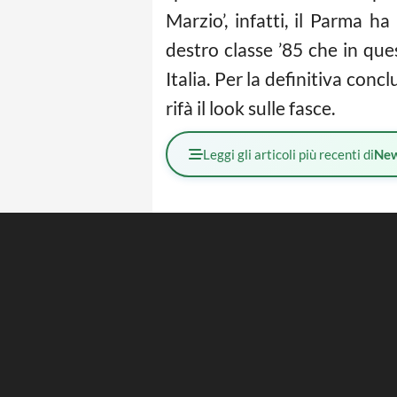
Marzio’, infatti, il Parma h
destro classe ’85 che in qu
Italia. Per la definitiva conc
rifà il look sulle fasce.
Leggi gli articoli più recenti di
Ne