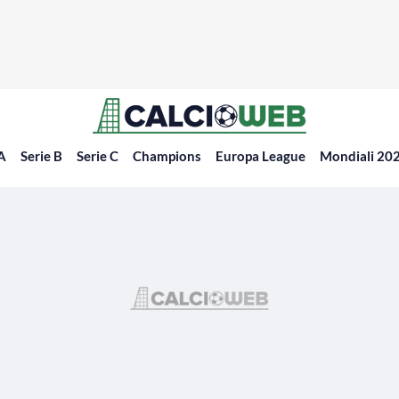
 A
Serie B
Serie C
Champions
Europa League
Mondiali 20