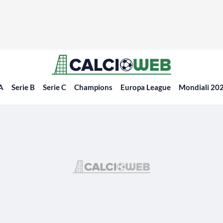
 A
Serie B
Serie C
Champions
Europa League
Mondiali 20