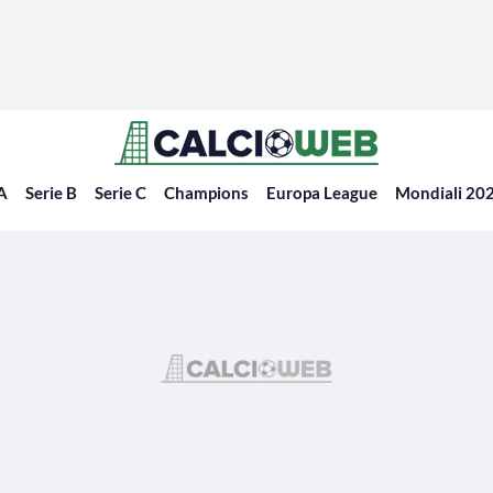
 A
Serie B
Serie C
Champions
Europa League
Mondiali 20