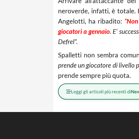
Arrivare all’attaccante del
neroverde, infatti, è totale. 
Angelotti, ha ribadito:
“
Non 
giocatori a gennaio
. E’ succes
Defrel”.
Spalletti non sembra comu
prende un giocatore di livello p
prende sempre più quota.
Leggi gli articoli più recenti di
Ne