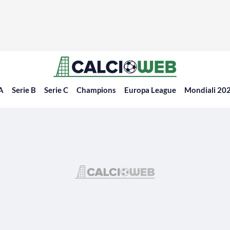
 A
Serie B
Serie C
Champions
Europa League
Mondiali 20