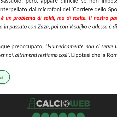
 Sassuolo, però, appare difficile se non impos
Interpellato dai microfoni del ‘Corriere dello Spor
è un problema di soldi, ma di scelte. Il nostro pa
so in passato con Zaza, poi con Vrsaljko e adesso è d
nque preoccupato: “
Numericamente non ci serve un
er noi, altrimenti restiamo così”.
L’ipotesi che la Ro
ws