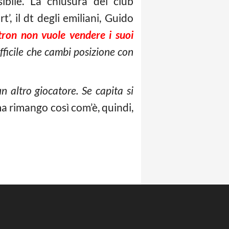
sibile. La chiusura del club
t’, il dt degli emiliani, Guido
tron non vuole vendere i suoi
ifficile che cambi posizione con
 altro giocatore. Se capita si
ma rimango così com’è, quindi,