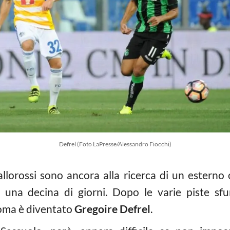
Defrel (Foto LaPresse/Alessandro Fiocchi)
allorossi sono ancora alla ricerca di un esterno 
na decina di giorni. Dopo le varie piste sfum
 Roma è diventato
Gregoire Defrel
.