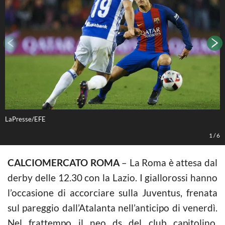
LaPresse/EFE
L
1
/
6
CAL
CIOMERCATO ROMA
– La Roma è attesa dal
derby delle 12.30 con la Lazio. I giallorossi hanno
l’occasione di accorciare sulla Juventus, frenata
sul pareggio dall’Atalanta nell’anticipo di venerdì.
Nel frattempo il neo ds del club capitolino,