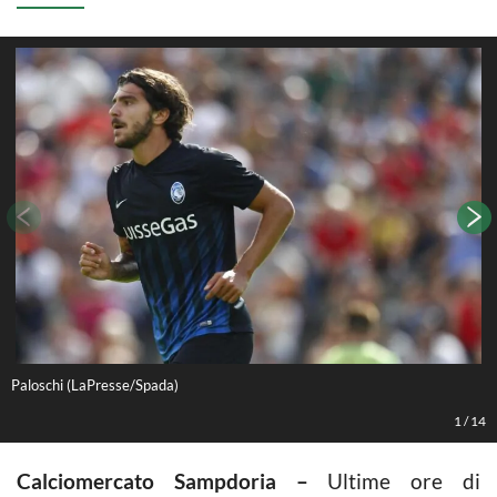
Paloschi (LaPresse/Spada)
P
1
/
14
Calciomercato Sampdoria –
Ultime ore di