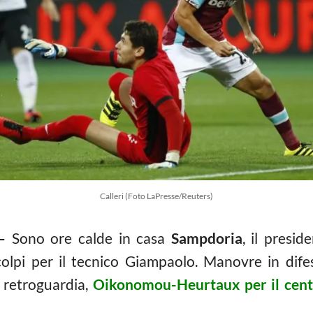
Calleri (Foto LaPresse/Reuters)
–
Sono ore calde in casa
Sampdoria
, il presi
olpi per il tecnico Giampaolo. Manovre in dife
a retroguardia,
Oikonomou-Heurtaux per il centr