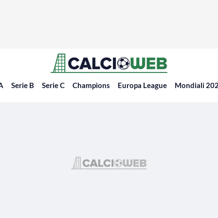
 A
Serie B
Serie C
Champions
Europa League
Mondiali 20