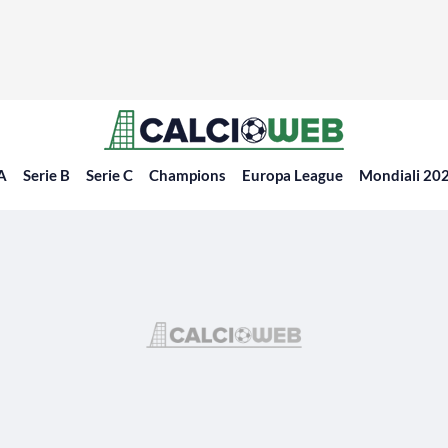
 A
Serie B
Serie C
Champions
Europa League
Mondiali 20