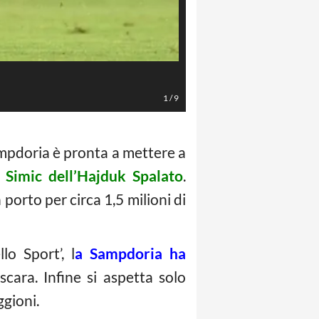
Silvestre (LaPresse/Valerio Andrea
1
/
9
Sampdoria è pronta a mettere a
r Simic dell’Hajduk Spalato
.
orto per circa 1,5 milioni di
o Sport’, l
a Sampdoria ha
cara. Infine si aspetta solo
ggioni.