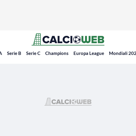
 A
Serie B
Serie C
Champions
Europa League
Mondiali 20