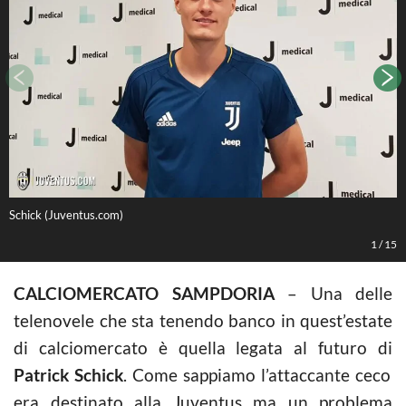
Schick (Juventus.com)
P
1
/
15
CALCIOMERCATO SAMPDORIA
– Una delle
telenovele che sta tenendo banco in quest’estate
di calciomercato è quella legata al futuro di
Patrick Schick
. Come sappiamo l’attaccante ceco
era destinato alla Juventus ma un problema