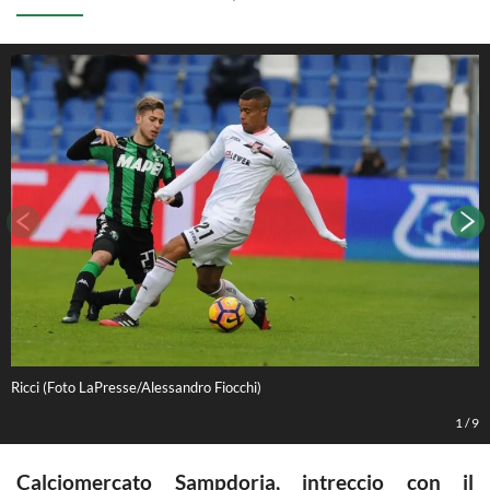
Ricci (Foto LaPresse/Alessandro Fiocchi)
Q
1
/
9
Calciomercato Sampdoria, intreccio con il