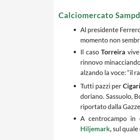
Calciomercato Sampdor
Al presidente Ferrero
momento non sembra r
Il caso
Torreira
vive 
rinnovo minacciando 
alzando la voce: “il r
Tutti pazzi per
Cigari
doriano. Sassuolo, 
riportato dalla Gazze
A centrocampo in c
Hiljemark
,
sul quale 