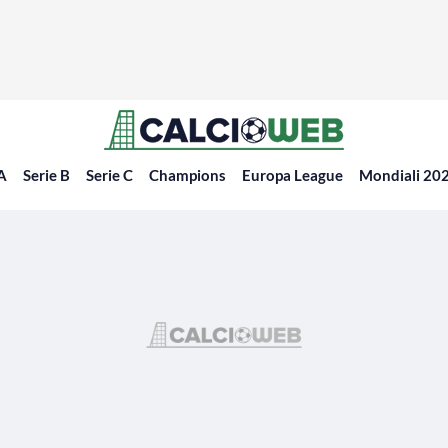
 A
Serie B
Serie C
Champions
Europa League
Mondiali 20