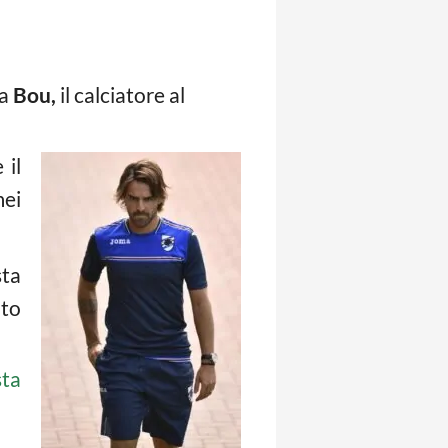
da
Bou,
il calciatore al
 il
mei
sta
nto
sta