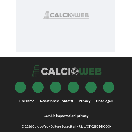
Chi siamo
Redazione e Contatti
Privacy
Note legali
Cambia impostazioni privacy
© 2026
CalcioWeb
- Editore Socedit srl - P.iva/CF 02901400800