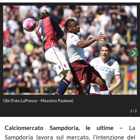
Obi (Foto LaPresse - Massimo Paolone)
O
1
/
2
Calciomercato Sampdoria, le ultime –
La
Sampdoria lavora sul mercato, l’intenzione del