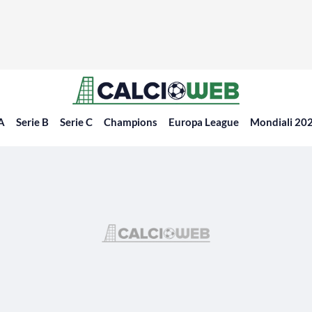
 A
Serie B
Serie C
Champions
Europa League
Mondiali 20