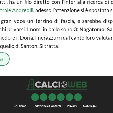
ti, ha un filo diretto con l’Inter alla ricerca di d
trale Andreolli
, adesso l’attenzione si è spostata s
gran voce un terzino di fascia, e sarebbe dis
 chi privarsi. I nomi in ballo sono 3:
Nagatomo, Sa
edere il Doria. I nerazzurri dal canto loro valutan
uello di Santon. Si tratta!
ws
Chi siamo
Redazione e Contatti
Privacy
Note legali