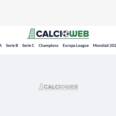
 A
Serie B
Serie C
Champions
Europa League
Mondiali 20