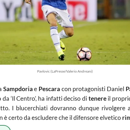
Pavlovic (LaPresse/Valerio Andreani)
ra
Sampdoria
e
Pescara
con protagonisti Daniel
P
da ‘Il Centro’, ha infatti deciso di
tenere
il propr
to. I blucerchiati dovranno dunque rivolgere a
 è certo da escludere che il difensore elvetico
ri