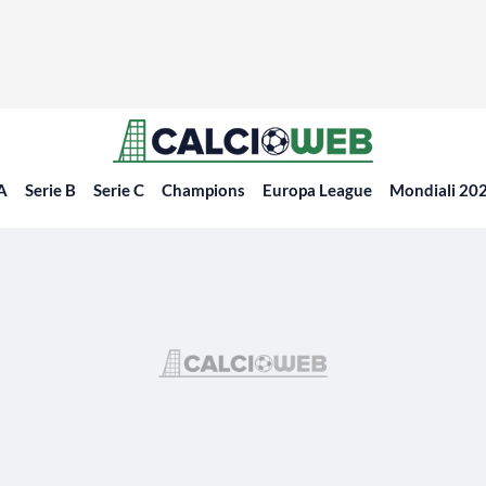
 A
Serie B
Serie C
Champions
Europa League
Mondiali 20