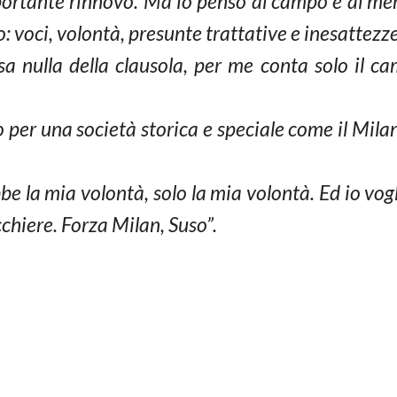
ortante rinnovo. Ma io penso al campo e al merc
o: voci, volontà, presunte trattative e inesattezze
sa nulla della clausola, per me conta solo il 
o per una società storica e speciale come il Mila
be la mia volontà, solo la mia volontà. Ed io vogl
cchiere. Forza Milan, Suso”.